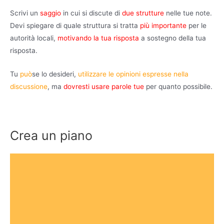
Scrivi un
saggio
in cui si discute di
due strutture
nelle tue note.
Devi spiegare di quale struttura si tratta
più importante
per le
autorità locali,
motivando la tua risposta
a sostegno della tua
risposta.
Tu
può
se lo desideri,
utilizzare le opinioni espresse nella
discussione
,
ma
dovresti usare parole tue
per quanto possibile.
Crea un piano