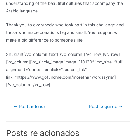
understanding of the beautiful cultures that accompany the
Arabic language.
Thank you to everybody who took part in this challenge and
those who made donations big and small. Your support will
make a big difference to someone’s life.
Shukran![/vc_column_text][/vc_column][/vc_row][vc_row]
[vc_column][vc_single_image image=”10130″ img_size=”full”
alignment=”center” onclick=”custom_link”
link=”https://www.gofundme.com/morethanwordssyria”]
[/vc_column][/vc_row]
←
Post anterior
Post seguinte
→
Posts relacionados